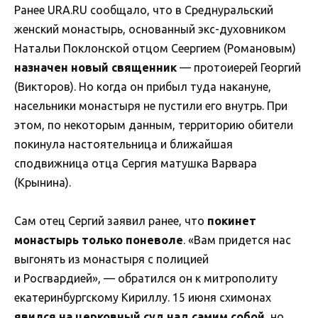
Ранее URA.RU сообщало, что в Среднуральский
женский монастырь, основанный экс-духовником
Натальи Поклонской отцом Сеергием (Романовым)
назначен новый священник
— протоиерей Георгий
(Викторов). Но когда он прибыл туда накануне,
насельники монастыря не пустили его внутрь. При
этом, по некоторым данным, территорию обители
покинула настоятельница и ближайшая
сподвижница отца Сергия матушка Варвара
(Крынина).
Сам отец Сергий заявил ранее, что
покинет
монастырь только поневоле
. «Вам придется нас
выгонять из монастыря с полицией
и Росгвардией», — обратился он к митрополиту
екатеринбургскому Кириллу. 15 июня схимонах
явился на церковный суд над самим собой,
но,