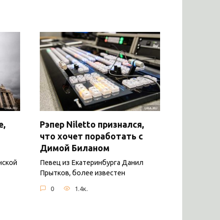
е,
Рэпер Niletto признался,
что хочет поработать с
Димой Биланом
нской
Певец из Екатеринбурга Данил
Прытков, более известен
0
1.4к.