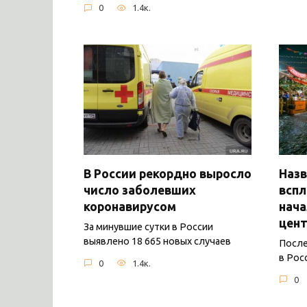
0
1.4к.
В России рекордно выросло
Назв
число заболевших
вспл
коронавирусом
нача
цент
За минувшие сутки в России
выявлено 18 665 новых случаев
После
в Рос
0
1.4к.
0