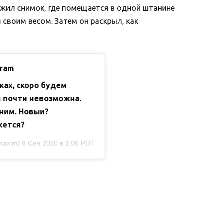
ожил снимок, где помещается в одной штанине
 своим весом. Затем он раскрыл, как
gram
ках, скоро будем
я почти невозможна.
ним. Новыи?
жется?
maxim)
8 Сен 2020 в 1:06 PDT