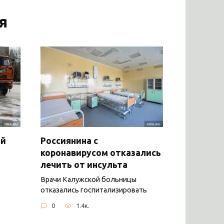
я
ый
Россиянина с
коронавирусом отказались
лечить от инсульта
Врачи Калужской больницы
отказались госпитализировать
0
1.4к.