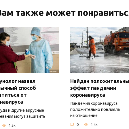
Вам также может понравитьс
нолог назвал
Найден положительн
бычный способ
эффект пандемии
ититься от
коронавируса
навируса
Пандемия коронавируса
положительно повлияла
уда и другие вирусные
на отношение
евания могут защитить
0
1.4к.
1.5к.