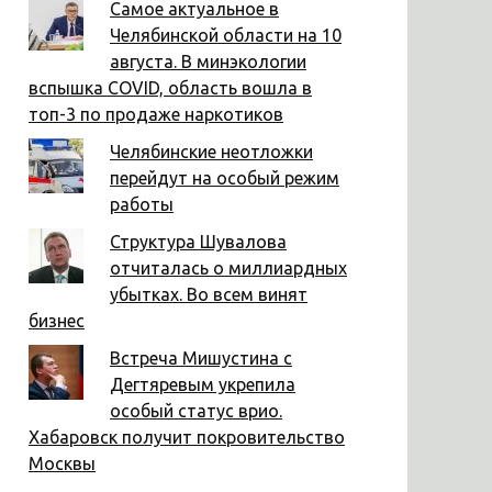
Самое актуальное в
Челябинской области на 10
августа. В минэкологии
вспышка COVID, область вошла в
топ-3 по продаже наркотиков
Челябинские неотложки
перейдут на особый режим
работы
Структура Шувалова
отчиталась о миллиардных
убытках. Во всем винят
бизнес
Встреча Мишустина с
Дегтяревым укрепила
особый статус врио.
Хабаровск получит покровительство
Москвы