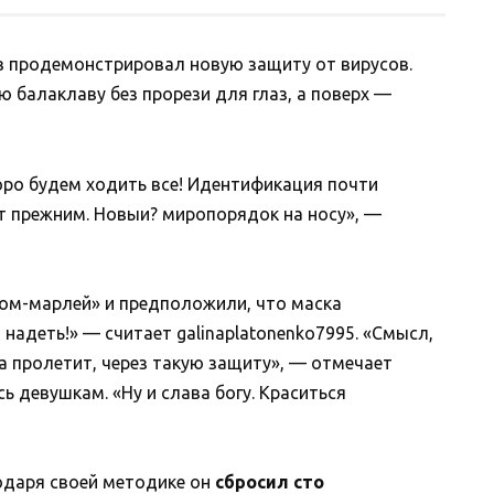
в продемонстрировал новую защиту от вирусов.
 балаклаву без прорези для глаз, а поверх —
коро будем ходить все! Идентификация почти
т прежним. Новыи? миропорядок на носу», —
ом-марлей» и предположили, что маска
надеть!» — считает galinaplatonenko7995. «Смысл,
ха пролетит, через такую защиту», — отмечает
ь девушкам. «Ну и слава богу. Краситься
одаря своей методике он
сбросил сто