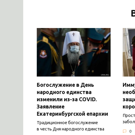
Богослужение в День
Имму
народного единства
нео
изменили из-за COVID.
защ
Заявление
коро
Екатеринбургской епархии
Прост
забол
Традиционное богослужение
в честь Дня народного единства
0