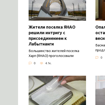
Жители поселка ЯНАО
Опал
решили интригу с
оста
присоединением к
вес
Лабытнанги
Басма
продл
Большинство жителей поселка
Харп (ЯНАО) проголосовали
0
0
4.1к.