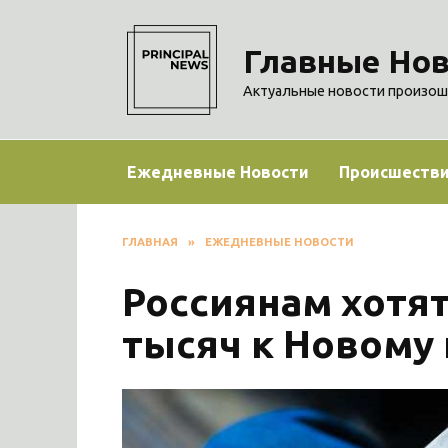
Перейти
к
Главные Нов
содержанию
Актуальные новости произош
Ежедневные Новости
Происшеств
ГЛАВНАЯ
»
ЕЖЕДНЕВНЫЕ НОВОСТИ
Россиянам хотят
тысяч к Новому 