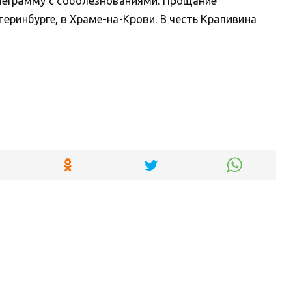
леграмму с соболезнованиями. Прощание
теринбурге, в Храме-на-Крови. В честь Крапивина