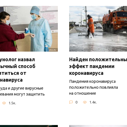
нолог назвал
Найден положительн
бычный способ
эффект пандемии
ититься от
коронавируса
навируса
Пандемия коронавируса
положительно повлияла
уда и другие вирусные
на отношение
евания могут защитить
0
1.4к.
1.5к.