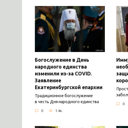
Богослужение в День
Имму
народного единства
нео
изменили из-за COVID.
защ
Заявление
коро
Екатеринбургской епархии
Прост
забол
Традиционное богослужение
в честь Дня народного единства
0
0
1.4к.