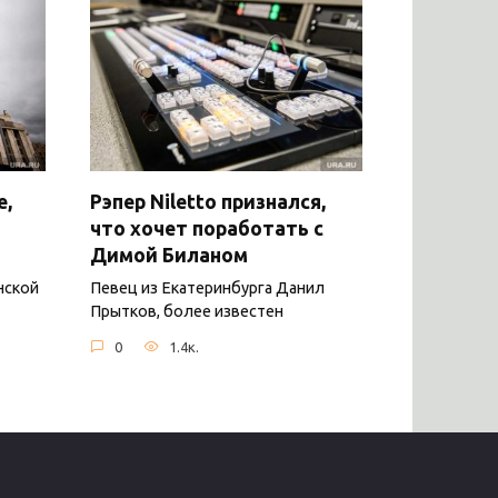
е,
Рэпер Niletto признался,
что хочет поработать с
Димой Биланом
нской
Певец из Екатеринбурга Данил
Прытков, более известен
0
1.4к.