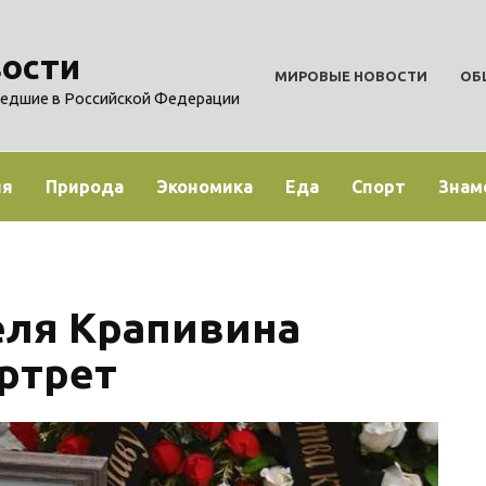
ости
МИРОВЫЕ НОВОСТИ
ОБ
едшие в Российской Федерации
ия
Природа
Экономика
Еда
Спорт
Знам
еля Крапивина
ртрет