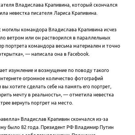
сателя Владислава Крапивина, который скончался
ила невестка писателя Лариса Крапивина.
 с могилы командора Владислава Крапивина исчез
сло ветром или он растворился в параллельных
ер портрета командора весьма материален и точно
открытка», — написала она в Facebook.
ает изумление и возмущение по поводу такого
 интернете огромное количество фотографий
 вы хотите сделать себе на память его портрет,
орить мечту в реальность», — отметила невестка
рее вернуть портрет на место.
равелла» Владислав Крапивин скончался из-за
му было 82 года. Президент РФ Владимир Путин