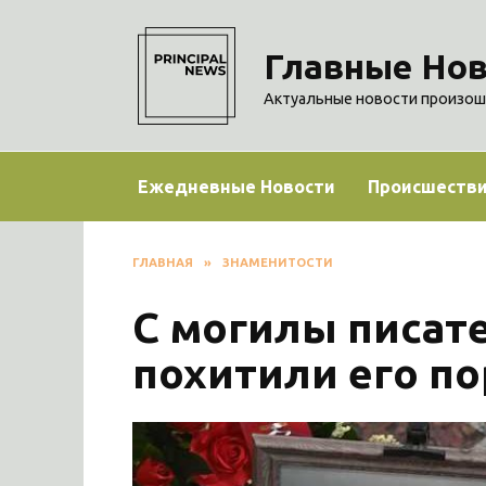
Перейти
к
Главные Нов
содержанию
Актуальные новости произош
Ежедневные Новости
Происшеств
ГЛАВНАЯ
»
ЗНАМЕНИТОСТИ
С могилы писат
похитили его по