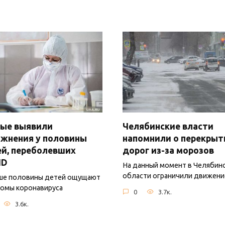
ные выявили
Челябинские власти
жнения у половины
напомнили о перекрыт
й, переболевших
дорог из-за морозов
ID
На данный момент в Челябин
области ограничили движени
ше половины детей ощущают
омы коронавируса
0
3.7к.
3.6к.