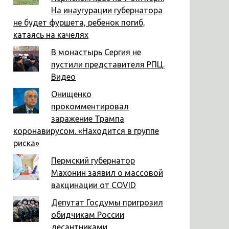
На инаугурации губернатора
не будет фуршета, ребенок погиб,
катаясь на качелях
В монастырь Сергия не
пустили представителя РПЦ.
Видео
Онищенко
прокомментировал
заражение Трампа
коронавирусом. «Находится в группе
риска»
Пермский губернатор
Махонин заявил о массовой
вакцинации от COVID
Депутат Госдумы пригрозил
обидчикам России
десантниками