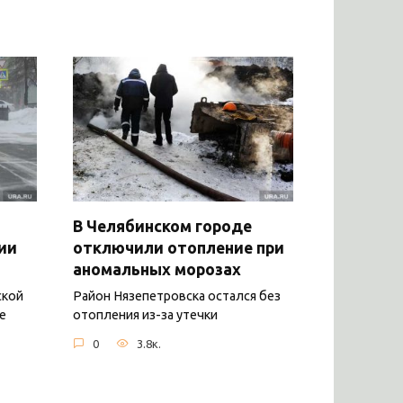
В Челябинском городе
ии
отключили отопление при
аномальных морозах
ской
Район Нязепетровска остался без
е
отопления из-за утечки
0
3.8к.