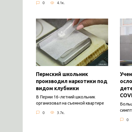
0
4.1к.
Пермский школьник
Уче
производил наркотики под
осло
видом клубники
дете
COV
В Перми 16-летний школьник
организовал на съемной квартире
Боль
симпт
0
3.7к.
0