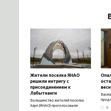
Жители поселка ЯНАО
Опал
решили интригу с
оста
присоединением к
вес
Лабытнанги
Басма
продл
Большинство жителей поселка
Харп (ЯНАО) проголосовали
0