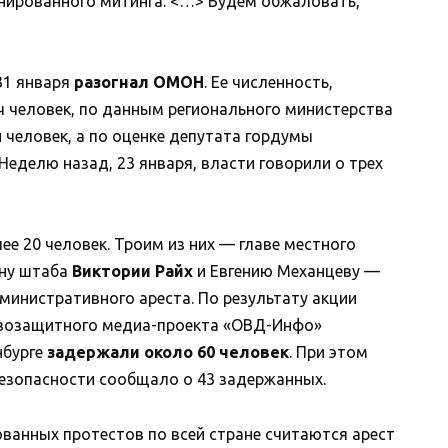
нированного митинга. <…> Будем обжаловать,
31 января
разогнал ОМОН
. Ее численность,
 человек, по данным регионального министерства
 человек, а по оценке депутата гордумы
Неделю назад, 23 января, власти говорили о трех
е 20 человек. Троим из них — главе местного
ену штаба
Виктории Райх
и Евгению Механцеву —
министративного ареста. По результату акции
авозащитного медиа-проекта «ОВД-Инфо»
нбурге
задержали около 60 человек
. При этом
езопасности сообщало о 43 задержанных.
ванных протестов по всей стране считаются арест