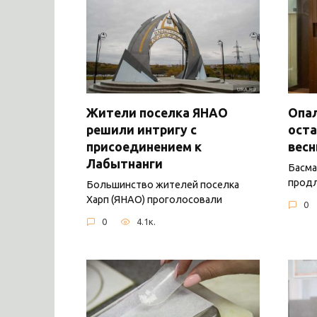
Жители поселка ЯНАО
Опал
решили интригу с
оста
присоединением к
вес
Лабытнанги
Басма
продл
Большинство жителей поселка
Харп (ЯНАО) проголосовали
0
0
4.1к.