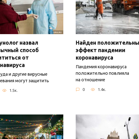
нолог назвал
Найден положительн
бычный способ
эффект пандемии
ититься от
коронавируса
навируса
Пандемия коронавируса
положительно повлияла
уда и другие вирусные
на отношение
евания могут защитить
0
1.4к.
1.5к.