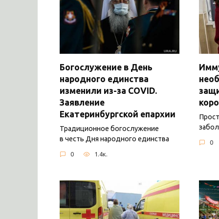
Богослужение в День
Имму
народного единства
нео
изменили из-за COVID.
защ
Заявление
коро
Екатеринбургской епархии
Прост
забол
Традиционное богослужение
в честь Дня народного единства
0
0
1.4к.