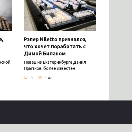
е,
Рэпер Niletto признался,
что хочет поработать с
Димой Биланом
нской
Певец из Екатеринбурга Данил
Прытков, более известен
0
1.4к.