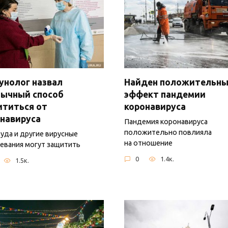
нолог назвал
Найден положительн
бычный способ
эффект пандемии
ититься от
коронавируса
навируса
Пандемия коронавируса
положительно повлияла
уда и другие вирусные
на отношение
евания могут защитить
0
1.4к.
1.5к.