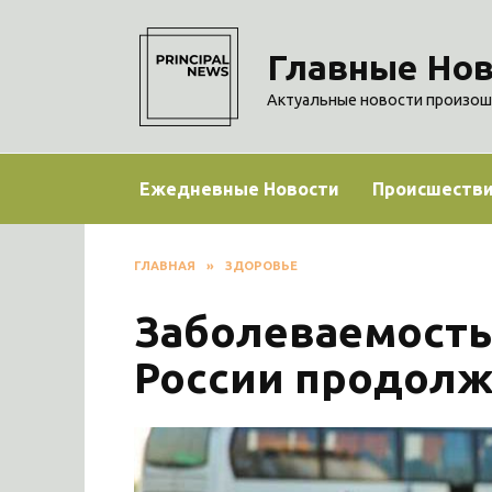
Перейти
к
Главные Нов
содержанию
Актуальные новости произош
Ежедневные Новости
Происшеств
ГЛАВНАЯ
»
ЗДОРОВЬЕ
Заболеваемость
России продолж