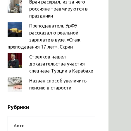
Врач раскрыл, из-за чего
россияне травмируются в
праздники
Преподаватель УрФУ
рассказал о реальной
зарплате в вузе. «Стаж
преподавания 17 лет». Скрин
Стрелков нашел
доказательства участия
спецназа Турции в Карабахе
Назван способ увеличить
пенсию в старости
Рубрики
Авто