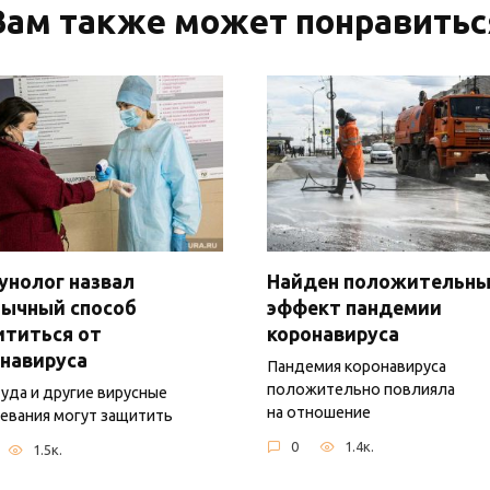
Вам также может понравитьс
нолог назвал
Найден положительн
бычный способ
эффект пандемии
ититься от
коронавируса
навируса
Пандемия коронавируса
положительно повлияла
уда и другие вирусные
на отношение
евания могут защитить
0
1.4к.
1.5к.