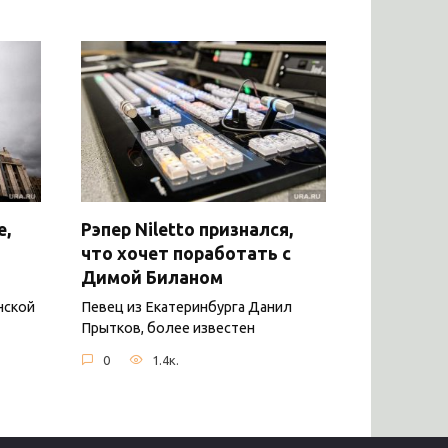
е,
Рэпер Niletto признался,
что хочет поработать с
Димой Биланом
нской
Певец из Екатеринбурга Данил
Прытков, более известен
0
1.4к.