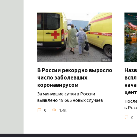
В России рекордно выросло
Назв
число заболевших
вспл
коронавирусом
нача
цент
За минувшие сутки в России
выявлено 18 665 новых случаев
После
в Рос
0
1.4к.
0