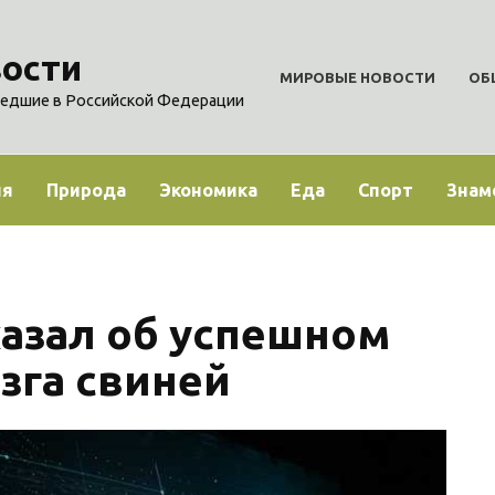
ости
МИРОВЫЕ НОВОСТИ
ОБ
едшие в Российской Федерации
ия
Природа
Экономика
Еда
Спорт
Знам
казал об успешном
зга свиней