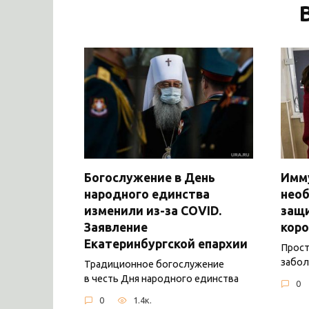
Богослужение в День
Имму
народного единства
нео
изменили из-за COVID.
защ
Заявление
коро
Екатеринбургской епархии
Прост
забол
Традиционное богослужение
в честь Дня народного единства
0
0
1.4к.