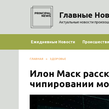
Перейти
к
Главные Нов
содержанию
Актуальные новости произош
Ежедневные Новости
Происшеств
ГЛАВНАЯ
»
ЗДОРОВЬЕ
Илон Маск расс
чипировании мо