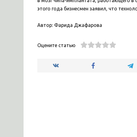
в мозг чипа-имплантата, работающего в 
этого года бизнесмен заявил, что технол
Автор: Фарида Джафарова
Оцените статью