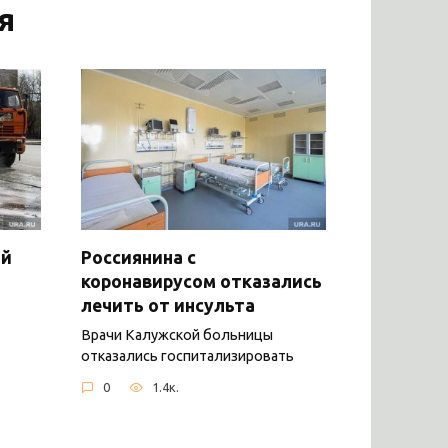
я
ый
Россиянина с
коронавирусом отказались
лечить от инсульта
Врачи Калужской больницы
отказались госпитализировать
0
1.4к.