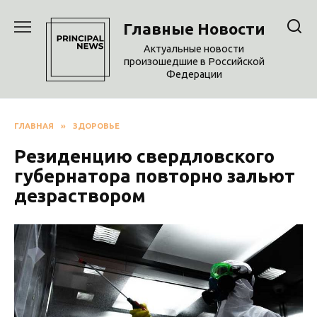
Перейти
к
Главные Новости
содержанию
Актуальные новости
произошедшие в Российской
Федерации
ГЛАВНАЯ
»
ЗДОРОВЬЕ
Резиденцию свердловского
губернатора повторно зальют
дезраствором