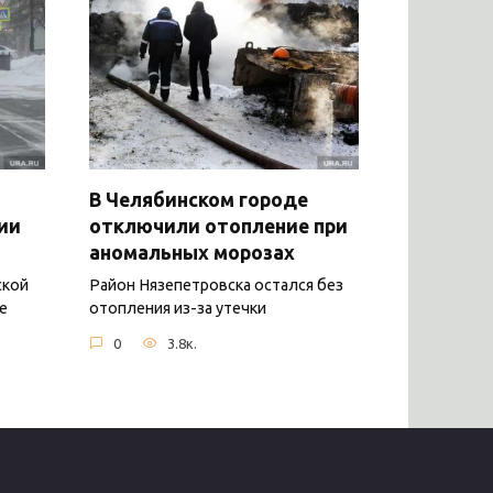
В Челябинском городе
ии
отключили отопление при
аномальных морозах
ской
Район Нязепетровска остался без
е
отопления из-за утечки
0
3.8к.