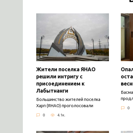
Жители поселка ЯНАО
Опал
решили интригу с
оста
присоединением к
вес
Лабытнанги
Басма
продл
Большинство жителей поселка
Харп (ЯНАО) проголосовали
0
0
4.1к.