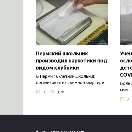
Пермский школьник
Уче
производил наркотики под
осло
видом клубники
дете
COV
В Перми 16-летний школьник
организовал на съемной квартире
Боль
симпт
0
3.7к.
0