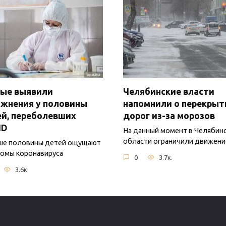
ные выявили
Челябинские власти
жнения у половины
напомнили о перекрыт
й, переболевших
дорог из-за морозов
ID
На данный момент в Челябин
области ограничили движени
ше половины детей ощущают
омы коронавируса
0
3.7к.
3.6к.