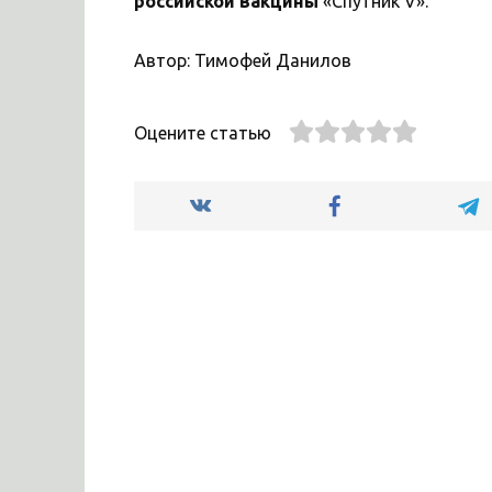
российской вакцины
«Спутник V».
Автор: Тимофей Данилов
Оцените статью