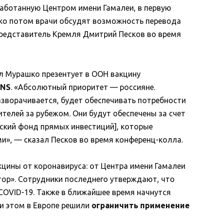
работанную Центром имени Гамалеи, в первую
ько потом врачи обсудят возможность перевода
представитель Кремля Дмитрий Песков во время
л Мурашко презентует в ООН вакцину
RNS
. «Абсолютный приоритет — россияне.
азворачивается, будет обеспечивать потребности
телей за рубежом. Они будут обеспечены за счет
ский фонд прямых инвестиций], которые
», — сказал Песков во время конференц-колла.
кцины от коронавируса: от Центра имени Гамалеи
тор». Сотрудники последнего утверждают, что
COVID-19. Также в ближайшее время начнутся
ри этом в Европе решили
ограничить применение