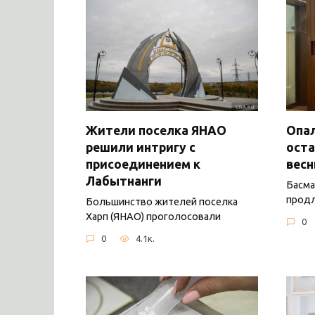
Жители поселка ЯНАО
Опал
решили интригу с
оста
присоединением к
вес
Лабытнанги
Басма
продл
Большинство жителей поселка
Харп (ЯНАО) проголосовали
0
0
4.1к.