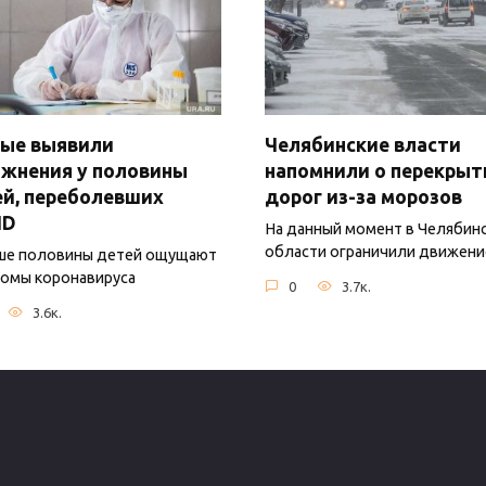
ные выявили
Челябинские власти
жнения у половины
напомнили о перекрыт
й, переболевших
дорог из-за морозов
ID
На данный момент в Челябин
области ограничили движени
ше половины детей ощущают
омы коронавируса
0
3.7к.
3.6к.