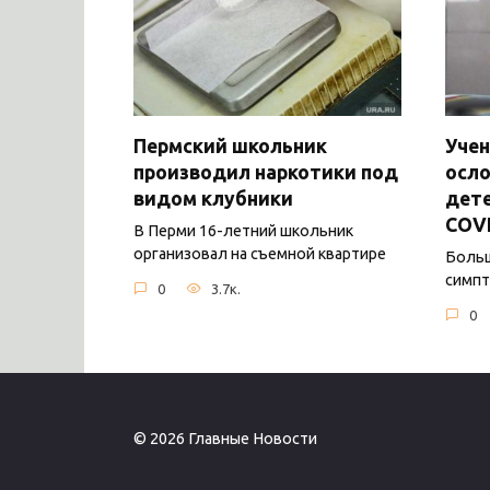
Пермский школьник
Уче
производил наркотики под
осло
видом клубники
дете
COV
В Перми 16-летний школьник
организовал на съемной квартире
Боль
симпт
0
3.7к.
0
© 2026 Главные Новости