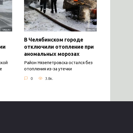
В Челябинском городе
ии
отключили отопление при
аномальных морозах
ской
Район Нязепетровска остался без
е
отопления из-за утечки
0
3.8к.